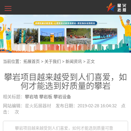
当前位置：
拓展首页
>
关于我们
>
新闻资讯
> 正文
攀岩项目越来越受到人们喜爱，如
何才能选到好质量的攀岩
相关标题：
攀岩墙
攀岩板
攀岩设备
网站编辑：
星火拓展器材
发布日期：2019-02-28 16:04:32
点
击：
次
攀岩项目越来越受到人们喜爱，如何才能选到质量可靠