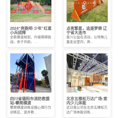
2024“奔跑吧·少年”红星
点亮繁星，追逐梦想 辽
小兵团障
宁省大连市
全新赛道规划，升级障碍挑
星川公益在活动，让特殊儿
战，亲子共助，...
童走出室内，奔...
四川省德阳市消防救援
北京五棵松万达广场-室
站-攀爬横渡
内少儿体能
攀爬横渡训练设施心理行为
近日我公司在北京五棵松万
训练区、竖井救...
达广场体能训练...