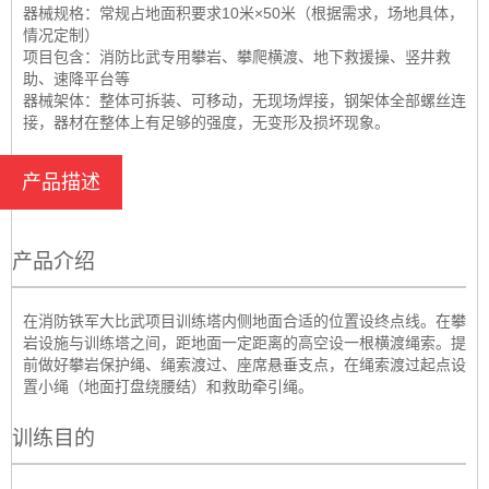
器械规格：常规占地面积要求10米×50米（根据需求，场地具体，
情况定制）
项目包含：消防比武专用攀岩、攀爬横渡、地下救援操、竖井救
助、速降平台等
器械架体：整体可拆装、可移动，无现场焊接，钢架体全部螺丝连
接，器材在整体上有足够的强度，无变形及损坏现象。
产品描述
产品介绍
在消防铁军大比武项目训练塔内侧地面合适的位置设终点线。在攀
岩设施与训练塔之间，距地面一定距离的高空设一根横渡绳索。提
前做好攀岩保护绳、绳索渡过、座席悬垂支点，在绳索渡过起点设
置小绳（地面打盘绕腰结）和救助牵引绳。
训练目的