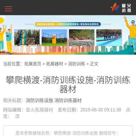
当前位置：
拓展首页
>
拓展器材
>
消防训练
> 正文
攀爬横渡-消防训练设施-消防训练
器材
相关标题：
消防训练设施
消防训练器材
网站编辑：
星火拓展器材
发布日期：2019-06-30 09:11:38
点
击：
次
基本参数器械名称：攀爬横渡-消防训练设施 器械型号：