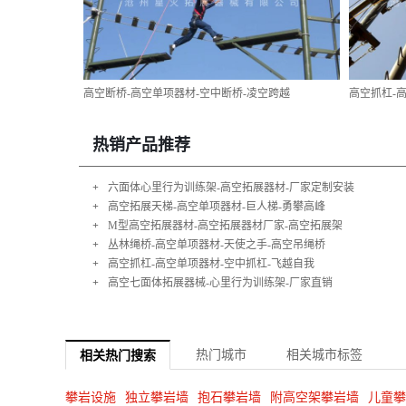
高空断桥-高空单项器材-空中断桥-凌空跨越
高空抓杠-
热销产品推荐
+
六面体心里行为训练架-高空拓展器材-厂家定制安装
+
高空拓展天梯-高空单项器材-巨人梯-勇攀高峰
+
M型高空拓展器材-高空拓展器材厂家-高空拓展架
+
丛林绳桥-高空单项器材-天使之手-高空吊绳桥
+
高空抓杠-高空单项器材-空中抓杠-飞越自我
+
高空七面体拓展器械-心里行为训练架-厂家直销
热门城市
相关城市标签
相关热门搜索
攀岩设施
独立攀岩墙
抱石攀岩墙
附高空架攀岩墙
儿童攀