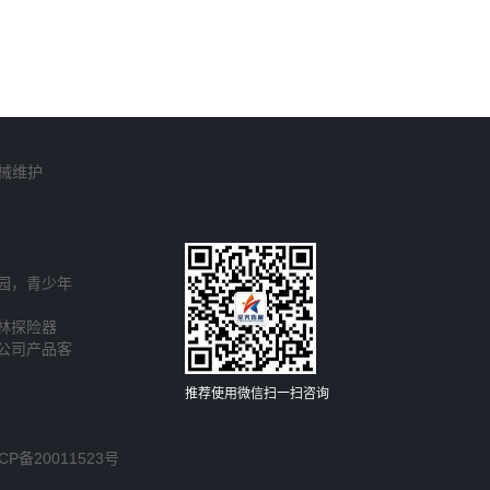
械维护
园，青少年
林探险器
公司产品客
推荐使用微信扫一扫咨询
CP备20011523号