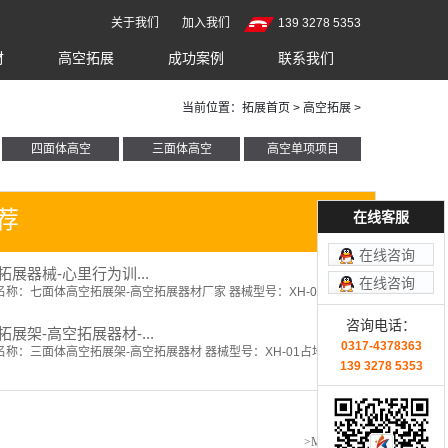
关于我们
加入我们
139 3278 5353
材
高空拓展
成功案例
联系我们
当前位置：
拓展首页
>
高空拓展
>
四面体高空
三面体高空
高空单项项目
荐
在线客服
在线咨询
展器械-心里行为训...
在线咨询
称：七面体高空拓展架-高空拓展器材厂家 器械型号：XH-08
咨询电话：
展架-高空拓展器材-...
0317-4378363
称：三面体高空拓展架-高空拓展器材 器械型号：XH-01占地
139 3278 5353
>MORE