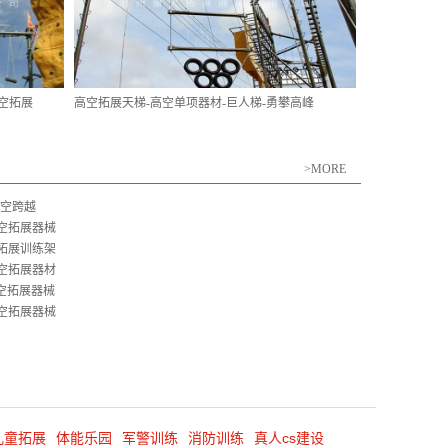
高空拓展
高空拓展天梯-高空单项器材-巨人梯-勇攀高峰
>MORE
凌空跨越
空拓展器械
拓展训练架
空拓展器材
空拓展器械
空拓展器械
儿童拓展
体能乐园
军警训练
消防训练
真人cs建设