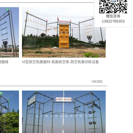
微信咨询
13932785353
展器械
M型高空拓展器材-拓展高空架-高空拓展训练设备
>MORE