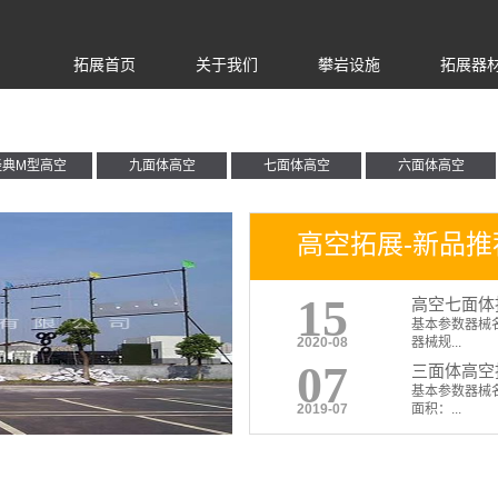
拓展首页
关于我们
攀岩设施
拓展器
经典M型高空
九面体高空
七面体高空
六面体高空
高空拓展-新品推
15
高空七面体拓
基本参数器械名
2020-08
器械规...
07
三面体高空拓
基本参数器械名
2019-07
面积：...