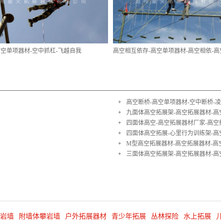
高空单项器材-空中抓杠-飞越自我
高空相互依存-高空单项器材-高空相依-
+
高空断桥-高空单项器材-空中断桥-
+
九面体高空拓展架-高空拓展器材-高
+
四面体高空-高空拓展器材厂家-高空
+
四面体高空拓展-心里行为训练架-高
+
M型高空拓展器材-高空拓展器材-高
+
三面体高空拓展架-高空拓展器材-高
岩墙
附墙体攀岩墙
户外拓展器材
青少年拓展
丛林探险
水上拓展