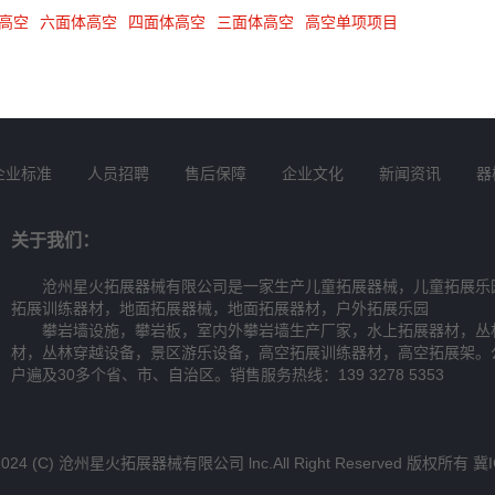
高空
六面体高空
四面体高空
三面体高空
高空单项项目
企业标准
人员招聘
售后保障
企业文化
新闻资讯
器
关于我们：
沧州星火拓展器械有限公司是一家生产儿童拓展器械，儿童拓展乐
拓展训练器材，地面拓展器械，地面拓展器材，户外拓展乐园
攀岩墙设施，攀岩板，室内外攀岩墙生产厂家，水上拓展器材，丛
材，丛林穿越设备，景区游乐设备，高空拓展训练器材，高空拓展架。
户遍及30多个省、市、自治区。销售服务热线：139 3278 5353
17-2024 (C) 沧州星火拓展器械有限公司 lnc.All Right Reserved 版权所有
冀I