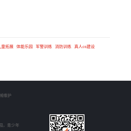
儿童拓展
体能乐园
军警训练
消防训练
真人cs建设
械维护
园，青少年