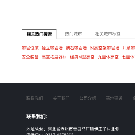
热门城市
相关城市标签
相关热门搜索
攀岩设施
独立攀岩墙
抱石攀岩墙
附高空架攀岩墙
儿童攀
安全装备
高空拓展器材
经典M型高空
九面体高空
七面体
联系我们
关于我们
公司介绍
基地建设
联系我们：
地址/Add：河北省沧州市青县马厂镇伊庄子村北侧