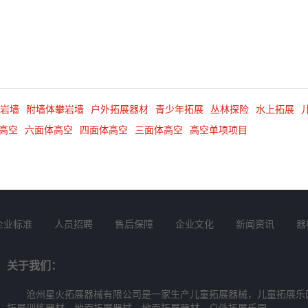
岩墙
附墙体攀岩墙
户外拓展器材
青少年拓展
丛林探险
水上拓展
高空
六面体高空
四面体高空
三面体高空
高空单项项目
企业标准
人员招聘
售后保障
企业文化
新闻资讯
器
关于我们：
沧州星火拓展器械有限公司是一家生产儿童拓展器械，儿童拓展乐