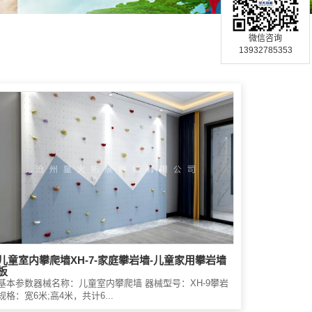
微信咨询
13932785353
儿童室内攀爬墙XH-7-家庭攀岩墙-儿童家用攀岩墙
板
基本参数器械名称：儿童室内攀爬墙 器械型号：XH-9攀岩
规格：宽6米;高4米，共计6...