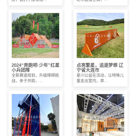
2024“奔跑吧·少年”红星
点亮繁星，追逐梦想 辽
小兵团障
宁省大连市
全新赛道规划，升级障碍挑
星川公益在活动，让特殊儿
战，亲子共助，...
童走出室内，奔...