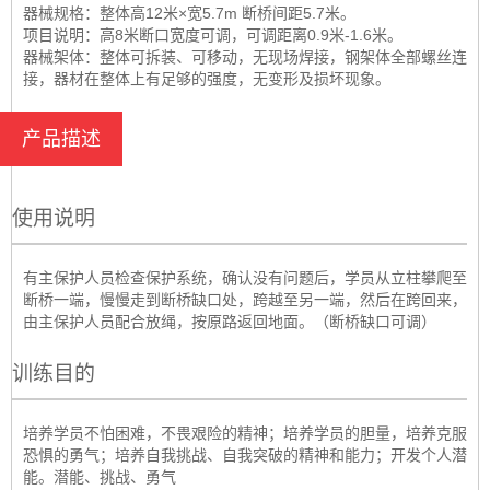
器械规格：整体高12米×宽5.7m 断桥间距5.7米。
项目说明：高8米断口宽度可调，可调距离0.9米-1.6米。
器械架体：整体可拆装、可移动，无现场焊接，钢架体全部螺丝连
接，器材在整体上有足够的强度，无变形及损坏现象。
产品描述
使用说明
有主保护人员检查保护系统，确认没有问题后，学员从立柱攀爬至
断桥一端，慢慢走到断桥缺口处，跨越至另一端，然后在跨回来，
由主保护人员配合放绳，按原路返回地面。（断桥缺口可调）
训练目的
培养学员不怕困难，不畏艰险的精神；培养学员的胆量，培养克服
恐惧的勇气；培养自我挑战、自我突破的精神和能力；开发个人潜
能。潜能、挑战、勇气