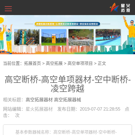
当前位置：
拓展首页
>
高空拓展
>
高空单项项目
> 正文
高空断桥-高空单项器材-空中断桥-
凌空跨越
相关标题：
高空拓展器材
高空拓展器械
网站编辑：
星火拓展器材
发布日期：2019-07-07 21:28:55
点
击：
次
基本参数器械名称：高空断桥-高空单项器材-空中断桥-